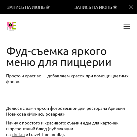
ИСЬ НА ИЮНЬ 🌸
ЗАПИСЬ НА ИЮНЬ 🌸
ЗАПИ
Фуд-съемка яркого
меню для пиццерии
Просто и красиво — добавляем красок при помощи цветных
фонов.
Делюсь с вами яркой фотосъемкой для ресторана Аркадия
Новикова «Минисыроварня»
Начну с простого и красивого: съемки еды для карточек
и презентаций блюд (публикации
на
chef.ru
и traveltime.media).