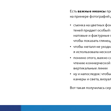
Есть
важные нюансы
пр
на примере фотографий д
съемка на цветных фон
теней придает особый
матовые и фактурные п
чтобы показать глянец
чтобы металл не уходи
я использовала нескол
помимо этого, важно с
чтению коммерческой 
вертикальные линии
ну и напоследок: чтоб
камеры и света, визуа
Вот такая получилась сер