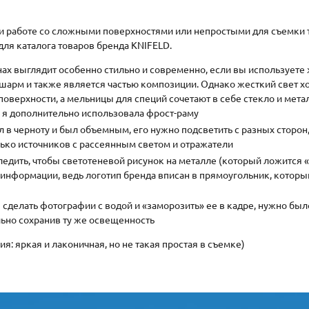
и работе со сложными поверхностями или непростыми для съемки 
ля каталога товаров бренда KNIFELD.
ах выглядит особенно стильно и современно, если вы используете 
 шарм и также является частью композиции. Однако жесткий свет 
оверхности, а мельницы для специй сочетают в себе стекло и метал
, я дополнительно использовала фрост-раму
л в черноту и был объемным, его нужно подсветить с разных сторон
ько источников с рассеянным светом и отражатели
ледить, чтобы светотеневой рисунок на металле (который ложится
информации, ведь логотип бренда вписан в прямоугольник, которы
ы сделать фотографии с водой и «заморозить» ее в кадре, нужно бы
льно сохранив ту же освещенность
ия: яркая и лаконичная, но не такая простая в съемке)