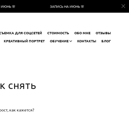

ЗАПИСЬ НА ИЮНЬ 🌸
ЗАПИСЬ НА ИЮ
СЪЕМКА ДЛЯ СОЦСЕТЕЙ
СТОИМОСТЬ
ОБО МНЕ
ОТЗЫВЫ
КРЕАТИВНЫЙ ПОРТРЕТ
ОБУЧЕНИЕ
КОНТАКТЫ
БЛОГ
к снять
рост, как кажется?