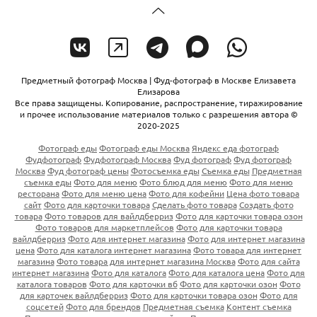
Предметный фотограф Москва | Фуд-фотограф в Москве Елизавета
Елизарова
Все права защищены. Копирование, распространение, тиражирование
и прочее использование материалов только с разрешения автора ©
2020-2025
Фотограф еды
Фотограф еды Москва
Яндекс еда фотограф
Фудфотограф
Фудфотограф Москва
Фуд фотограф
Фуд фотограф
Москва
Фуд фотограф цены
Фотосъемка еды
Съемка еды
Предметная
съемка еды
Фото для меню
Фото блюд для меню
Фото для меню
ресторана
Фото для меню цена
Фото для кофейни
Цена фото товара
сайт
Фото для карточки товара
Сделать фото товара
Создать фото
товара
Фото товаров для вайлдберриз
Фото для карточки товара озон
Фото товаров для маркетплейсов
Фото для карточки товара
вайлдберриз
Фото для интернет магазина
Фото для интернет магазина
цена
Фото для каталога интернет магазина
Фото товара для интернет
магазина
Фото товара для интернет магазина Москва
Фото для сайта
интернет магазина
Фото для каталога
Фото для каталога цена
Фото для
каталога товаров
Фото для карточки вб
Фото для карточки озон
Фото
для карточек вайлдберриз
Фото для карточки товара озон
Фото для
соцсетей
Фото для брендов
Предметная съемка
Контент съемка