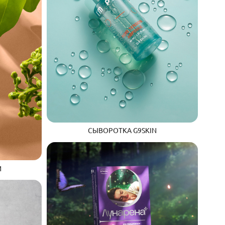
СЫВОРОТКА G9SKIN
И