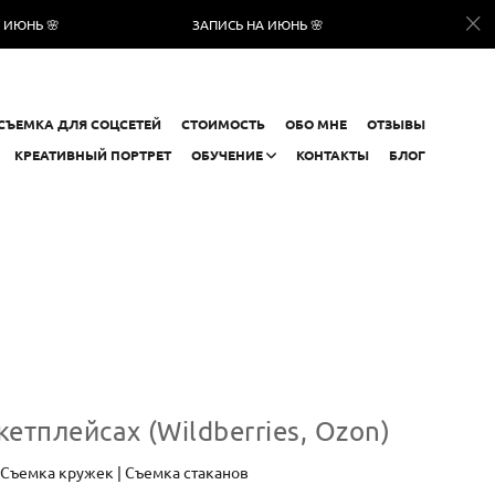
ЗАПИСЬ НА ИЮНЬ 🌸
ЗАПИСЬ НА ИЮНЬ 🌸
СЪЕМКА ДЛЯ СОЦСЕТЕЙ
СТОИМОСТЬ
ОБО МНЕ
ОТЗЫВЫ
КРЕАТИВНЫЙ ПОРТРЕТ
ОБУЧЕНИЕ
КОНТАКТЫ
БЛОГ
етплейсах (Wildberries, Ozon)
 Съемка кружек | Съемка стаканов