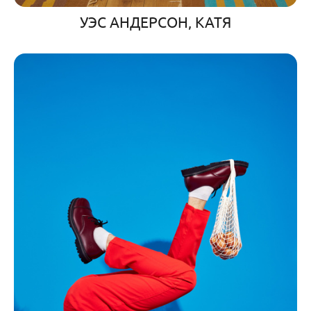
УЭС АНДЕРСОН, КАТЯ