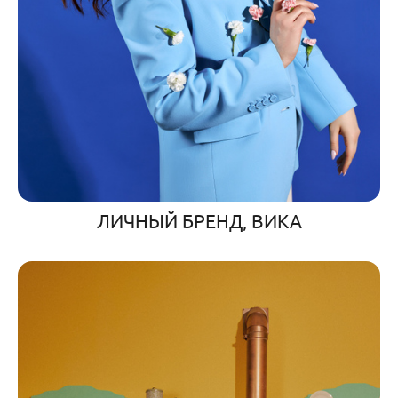
ЛИЧНЫЙ БРЕНД, ВИКА