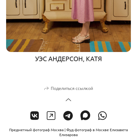
УЭС АНДЕРСОН, КАТЯ
Поделиться ссылкой
Предметный фотограф Москва | Фуд-фотограф в Москве Елизавета
Елизарова