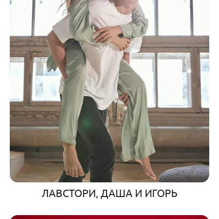
ЛАВСТОРИ, ДАША И ИГОРЬ