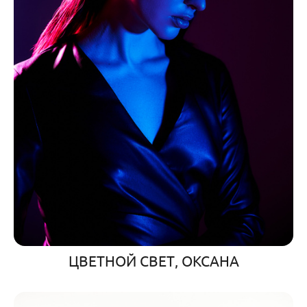
ЦВЕТНОЙ СВЕТ, ОКСАНА