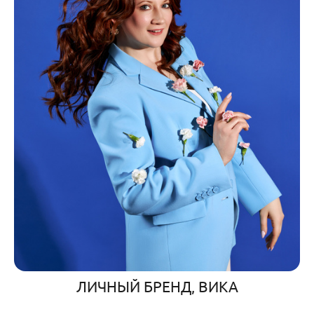
ЛИЧНЫЙ БРЕНД, ВИКА