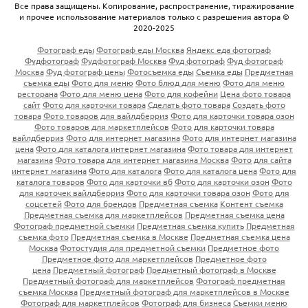
Все права защищены. Копирование, распространение, тиражирование
и прочее использование материалов только с разрешения автора ©
2020-2025
Фотограф еды
Фотограф еды Москва
Яндекс еда фотограф
Фудфотограф
Фудфотограф Москва
Фуд фотограф
Фуд фотограф
Москва
Фуд фотограф цены
Фотосъемка еды
Съемка еды
Предметная
съемка еды
Фото для меню
Фото блюд для меню
Фото для меню
ресторана
Фото для меню цена
Фото для кофейни
Цена фото товара
сайт
Фото для карточки товара
Сделать фото товара
Создать фото
товара
Фото товаров для вайлдберриз
Фото для карточки товара озон
Фото товаров для маркетплейсов
Фото для карточки товара
вайлдберриз
Фото для интернет магазина
Фото для интернет магазина
цена
Фото для каталога интернет магазина
Фото товара для интернет
магазина
Фото товара для интернет магазина Москва
Фото для сайта
интернет магазина
Фото для каталога
Фото для каталога цена
Фото для
каталога товаров
Фото для карточки вб
Фото для карточки озон
Фото
для карточек вайлдберриз
Фото для карточки товара озон
Фото для
соцсетей
Фото для брендов
Предметная съемка
Контент съемка
Предметная съемка для маркетплейсов
Предметная съемка цена
Фотограф предметной съемки
Предметная съемка купить
Предметная
съемка фото
Предметная съемка в Москве
Предметная съемка цена
Москва
Фотостудия для предметной съемки
Предметное фото
Предметное фото для маркетплейсов
Предметное фото
цена
Предметный фотограф
Предметный фотограф в Москве
Предметный фотограф для маркетплейсов
Фотограф предметная
съемка Москва
Предметный фотограф для маркетплейсов в Москве
Фотограф для маркетплейсов
Фотограф для бизнеса
Съемки меню