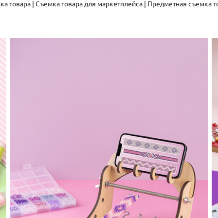
ка товара | Съемка товара для маркетплейса | Предметная съемка т